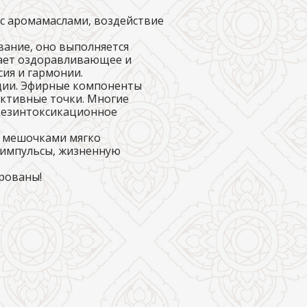
 с аромамаслами, воздействие
ание, оно выполняется
вает оздоравливающее и
ия и гармонии.
оции. Эфирные компоненты
активные точки. Многие
дезинтоксикационное
и мешочками мягко
 импульсы, жизненную
рованы!