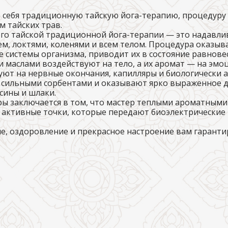
в себя традиционную тайскую йога-терапию, процедуру
 тайских трав.
о тайской традиционной йога-терапии — это надавлив
ем, локтями, коленями и всем телом. Процедура оказы
 системы организма, приводит их в состояние равновес
и маслами воздействуют на тело, а их аромат — на эм
уют на нервные окончания, капилляры и биологически 
 сильными сорбентами и оказывают ярко выраженное 
сины и шлаки.
ы заключается в том, что мастер теплыми ароматным
и активные точки, которые передают биоэлектрические
е, оздоровление и прекрасное настроение вам гаранти