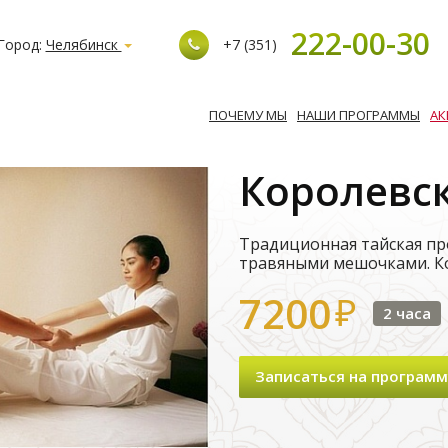
222-00-30
Город:
Челябинск
+7 (351)
ПОЧЕМУ МЫ
НАШИ ПРОГРАММЫ
АК
Королевс
Традиционная тайская пр
травяными мешочками. К
7200
₽
2 часа
Записаться на программ