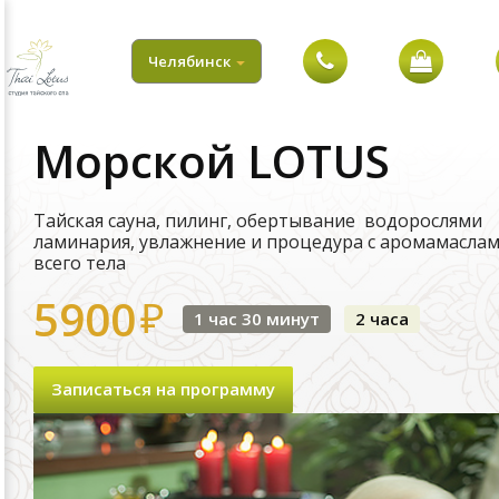
ПОЧЕМУ
МЫ
Челябинск
НАШИ
Морской LOTUS
ПРОГРАММЫ
АКЦИЯ
Тайская сауна, пилинг, обертывание водорослями
ламинария, увлажнение и процедура с аромамасла
всего тела
ОПЛАТА
И
5900
₽
1 час 30 минут
2 часа
ДОСТАВКА
КОНТАКТЫ
Записаться на программу