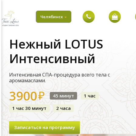
ПОЧЕМУ
МЫ
Челябинск
НАШИ
Нежный LOTUS
ПРОГРАММЫ
Интенсивный
АКЦИЯ
ОПЛАТА
Интенсивная СПА-процедура всего тела с
И
аромамаслами.
ДОСТАВКА
3900
₽
45 минут
1 час
КОНТАКТЫ
1 час 30 минут
2 часа
Записаться на программу